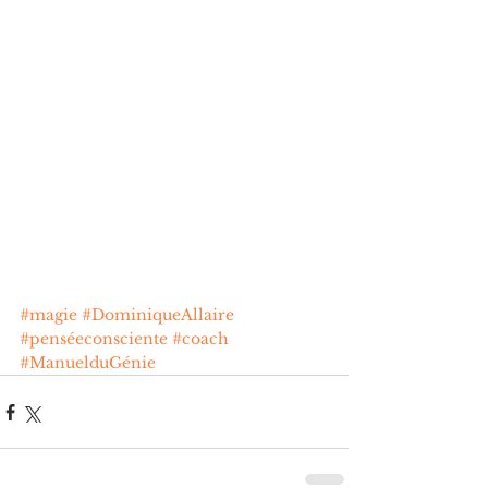
#magie
#DominiqueAllaire
#penséeconsciente
#coach
#ManuelduGénie