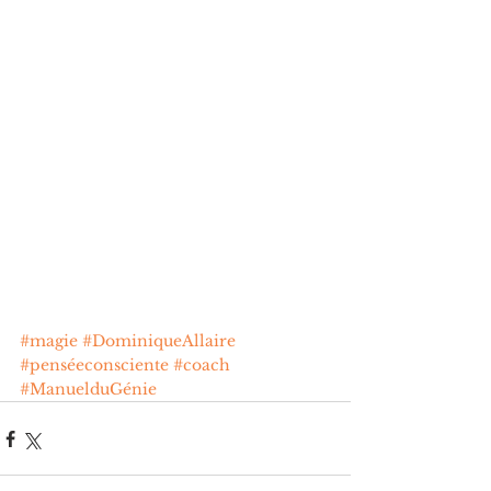
#magie
#DominiqueAllaire
#penséeconsciente
#coach
#ManuelduGénie