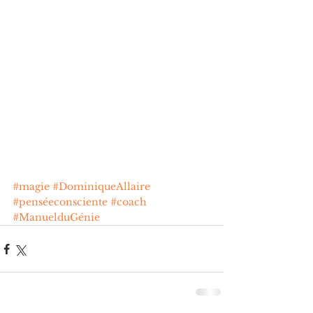
#magie
#DominiqueAllaire
#penséeconsciente
#coach
#ManuelduGénie