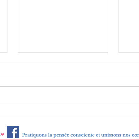
Manuel du Génie
Com
de v
d'ab
❤
E
Pratiquons la pensée consciente et unissons nos cœ