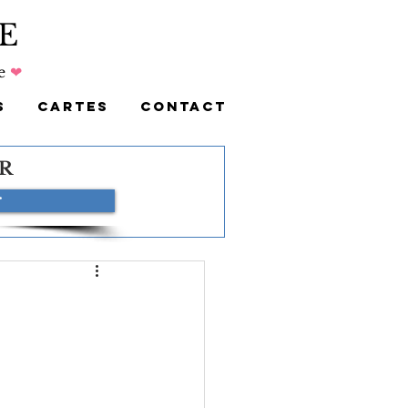
E
e
❤
S
CARTES
CONTACT
R
r