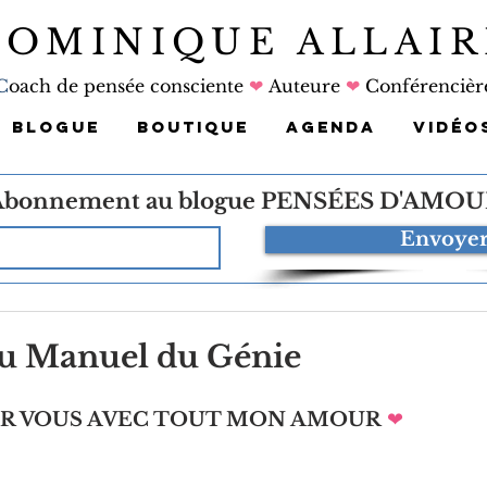
DOMINIQUE ALLAIR
C
oach de pensée consciente
❤
Auteure
❤
Conférencièr
BLOGUE
BOUTIQUE
AGENDA
VIDÉO
Abonnement au blogue
PENSÉES D'AMOU
Envoye
 du Manuel du Génie
UR VOUS AVEC TOUT MON AMOUR
❤