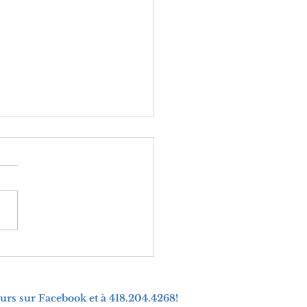
ment vous libérer
os pensées
andon et de rejet
urs sur Facebook et à 418.204.4268!