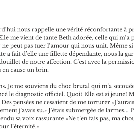
d’hui nous rappelle une vérité réconfortante à p
lle me vient de tante Beth adorée, celle qui m’a 
ne peut pas tuer l’amour qui nous unit. Même si
e a fait d’elle une fillette dépendante, nous la ga
ouillet de notre affection. C’est avec la permissio
s en cause un brin.
t ans. Je me souviens du choc brutal qui m’a secou
é le diagnostic officiel. Quoi? Elle est si jeune! 
 Des pensées ne cessaient de me torturer «J’aurai
ement j’avais su.» J’étais submergée de larmes... Pu
tendu sa voix rassurante «Ne t’en fais pas, ma chou
our l’éternité.»