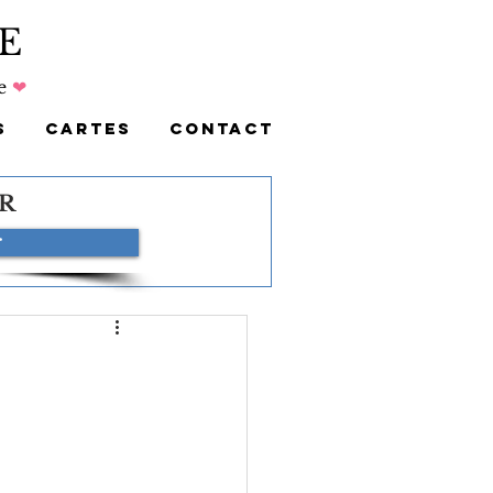
E
e
❤
S
CARTES
CONTACT
R
r
  