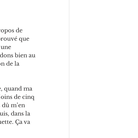
ropos de 
prouvé que 
 une 
rdons bien au 
n de la 
ée, quand ma 
Moins de cinq 
s dû m’en 
is, dans la 
ette. Ça va 