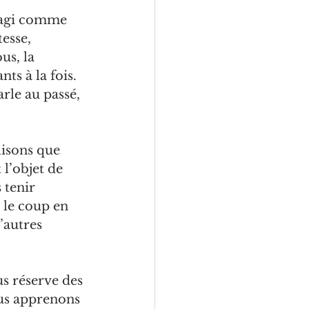
éagi comme 
esse, 
us, la 
ts à la fois. 
rle au passé, 
isons que 
 l’objet de 
 tenir 
 le coup en 
’autres 
us réserve des 
ous apprenons 