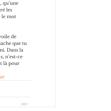
, qu’une 
é les 
 le mot 
oile de 
 sache que tu 
ni. Dans la 
, n’est-ce 
t là pour 
ur