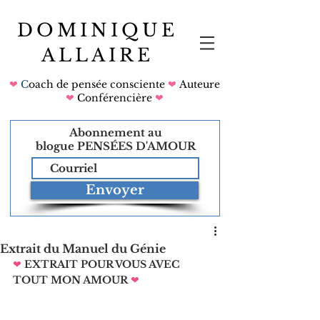
DOMINIQUE
ALLAIRE
❤
C
oach de pensée consciente
❤
Auteure
❤
Conférencière
❤
Abonnement au
blogue
PENSÉES D'AMOUR
Envoyer
Extrait du Manuel du Génie
❤
EXTRAIT POUR VOUS AVEC 
TOUT MON AMOUR
❤