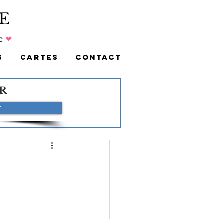
E
e
❤
S
CARTES
CONTACT
R
r