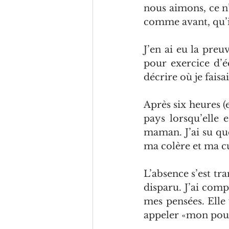
nous aimons, ce n’
comme avant, qu’i
J’en ai eu la preu
pour exercice d’é
décrire où je faisai
Après six heures (
pays lorsqu’elle e
maman. J’ai su que
ma colère et ma cu
L’absence s’est tr
disparu. J’ai comp
mes pensées. Elle 
appeler «mon pouf