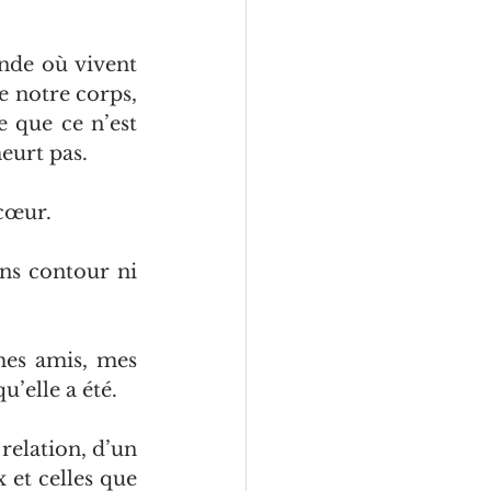
nde où vivent 
 notre corps, 
 que ce n’est 
eurt pas. 
 cœur.
ans contour ni 
mes amis, mes 
u’elle a été.
elation, d’un 
et celles que 