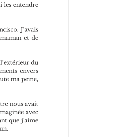
 les entendre 
isco. J’avais 
e maman et de 
’extérieur du 
ements envers 
ute ma peine, 
re nous avait 
 imaginée avec 
ant que j’aime 
un.