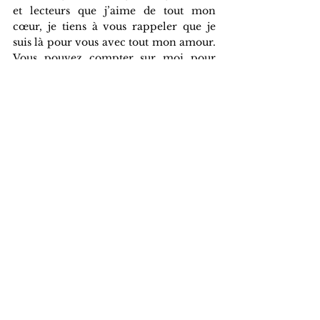
et lecteurs que j’aime de tout mon 
cœur, je tiens à vous rappeler que je 
suis là pour vous avec tout mon amour. 
Vous pouvez compter sur moi pour 
illuminer votre parcours afin que 2026 
vous comble du meilleur à chaque jour!
Voir tout
Posts récents