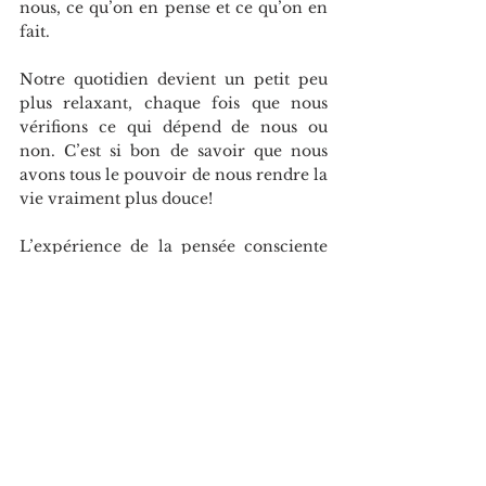
nous, ce qu’on en pense et ce qu’on en 
fait. 
Notre quotidien devient un petit peu 
plus relaxant, chaque fois que nous 
vérifions ce qui dépend de nous ou 
non. C’est si bon de savoir que nous 
avons tous le pouvoir de nous rendre la 
vie vraiment plus douce!
L’expérience de la pensée consciente 
vous tente? Mon coaching, mes livres 
et moi sommes là pour vous. Vous 
aimez ce que vous avez lu? Merci 
tellement de partager votre point de 
vue et relaxante journée!