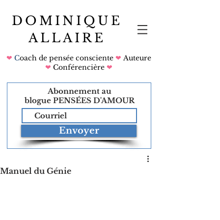
DOMINIQUE
ALLAIRE
❤
C
oach de pensée consciente
❤
Auteure
❤
Conférencière
❤
Abonnement au
blogue
PENSÉES D'AMOUR
Envoyer
Manuel du Génie