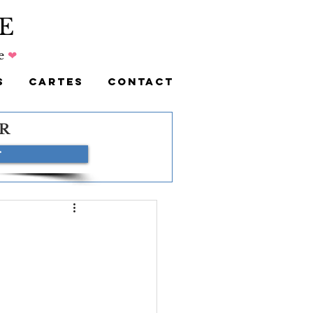
E
e
❤
S
CARTES
CONTACT
R
r