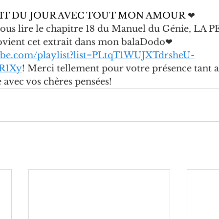
IT DU JOUR AVEC TOUT MON AMOUR 
❤
ous lire le chapitre 18 du Manuel du Génie, LA 
ient cet extrait dans mon balaDodo❤ 
ube.com/playlist?list=PLtqT1WUJXTdrsheU-
R1Xy
! Merci tellement pour votre présence tant a
 avec vos chères pensées!