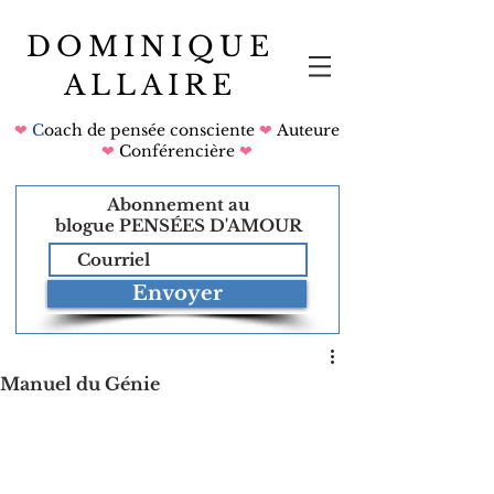
DOMINIQUE
ALLAIRE
❤
C
oach de pensée consciente
❤
Auteure
❤
Conférencière
❤
Abonnement au
blogue
PENSÉES D'AMOUR
Envoyer
Manuel du Génie