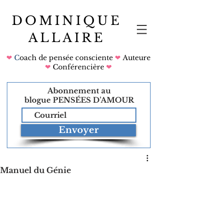
DOMINIQUE
ALLAIRE
❤
C
oach de pensée consciente
❤
Auteure
❤
Conférencière
❤
Abonnement au
blogue
PENSÉES D'AMOUR
Envoyer
Manuel du Génie