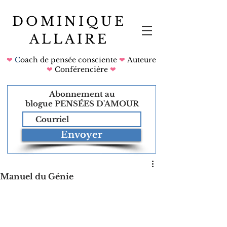
DOMINIQUE
ALLAIRE
❤
C
oach de pensée consciente
❤
Auteure
❤
Conférencière
❤
Abonnement au
blogue
PENSÉES D'AMOUR
Envoyer
Manuel du Génie