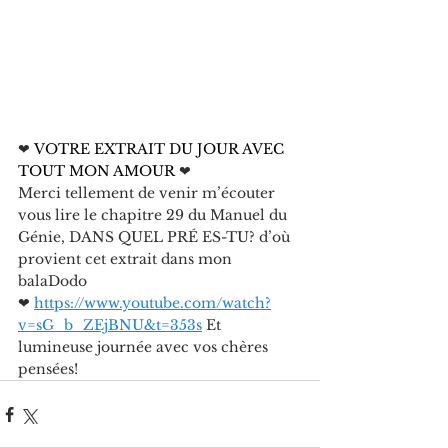
❤
 VOTRE EXTRAIT DU JOUR AVEC 
TOUT MON AMOUR 
❤
Merci tellement de venir m’écouter 
vous lire le chapitre 29 du Manuel du 
Génie, DANS QUEL PRÉ ES-TU? d’où 
provient cet extrait dans mon 
balaDodo
❤ 
https://www.youtube.com/watch?
v=sG_b_ZEjBNU&t=353s
Et 
lumineuse journée avec vos chères 
pensées!