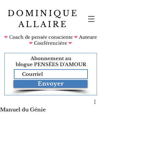
DOMINIQUE
ALLAIRE
❤
C
oach de pensée consciente
❤
Auteure
❤
Conférencière
❤
Abonnement au
blogue
PENSÉES D'AMOUR
Envoyer
Manuel du Génie