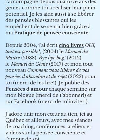
j
’
accompagne depuis quatorze ans des
génies comme toi à réaliser leur plein
potentiel. Je les aide aussi à se libérer
des pensées blessantes qui les
empêchent de se sentir bien grâce à
ma
Pratique de pensée consciente
.
Depuis 2004, j
’
ai écrit
cinq livres
OUI,
tout est possible!
, (2004) le
Manuel du
Maître
(2088),
Bye bye bog!
(2012),
le
Manuel du Génie
(2017) et mon tout
nouveau
Comment vous libérer de vos
pensées d'abandon et de rejet
(2022) pour
toi (merci de les lire!). J
e publie des
Pensées d
’
amour
chaque semaine sur
mon blogue (merci de t
’
abonner!) et
sur Facebook (merci de m
’inviter!)
.
J
’
adore unir mon cœur au tien, ici au
Québec et
ailleurs, avec
mes séances
de coaching, conférences, ateliers et
vidéos sur la pensée consciente et
l
’
amour de soi.