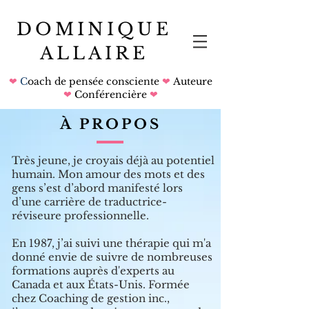
DOMINIQUE
ALLAIRE
❤
C
oach de pensée consciente
❤
Auteure
❤
Conférencière
❤
À PROPOS
Très jeune, je
croyais déjà au potentiel
humain. Mon amour des mots et des
gens s
’est
d
’abord manifesté lors
d
’
une carrière de traductrice-
réviseure professionnelle.
En 1987, j
’
ai suivi une thérapie qui m'a
donné envie de suivre de nombreuses
formations auprès d'experts au
Canada et aux États-Unis. Formée
chez Coaching de gestion inc.,