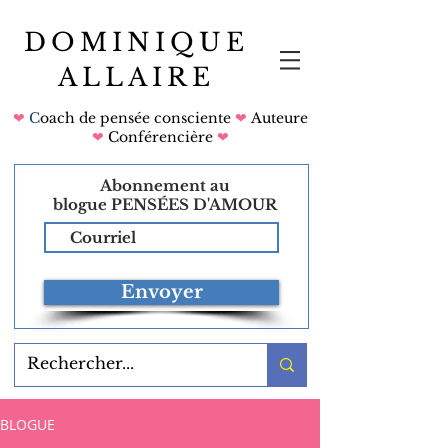
DOMINIQUE
ALLAIRE
❤
C
oach de pensée consciente
❤
Auteure
❤
Conférencière
❤
Abonnement au
blogue
PENSÉES D'AMOUR
Envoyer
BLOGUE