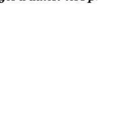
Le 9 avril 2019
❤ PENSÉE DU JOUR AVEC TOUT MON AMOUR ❤
La pensée d’aujourd’hui nous rappelle combien
il est relaxant de nous occuper seulement de
ce que...