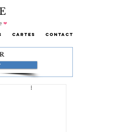
E
e
❤
S
CARTES
CONTACT
R
r