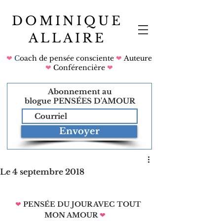
DOMINIQUE
ALLAIRE
❤
C
oach de pensée consciente
❤
Auteure
❤
Conférencière
❤
Abonnement au
blogue
PENSÉES D'AMOUR
Envoyer
Le 4 septembre 2018
❤
PENSÉE DU JOUR AVEC TOUT 
MON AMOUR
❤   