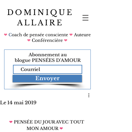
DOMINIQUE
ALLAIRE
❤
C
oach de pensée consciente
❤
Auteure
❤
Conférencière
❤
Abonnement au
blogue
PENSÉES D'AMOUR
Envoyer
Le 14 mai 2019
❤
PENSÉE DU JOUR AVEC TOUT 
MON AMOUR
❤   