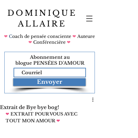
DOMINIQUE
ALLAIRE
❤
C
oach de pensée consciente
❤
Auteure
❤
Conférencière
❤
Abonnement au
blogue
PENSÉES D'AMOUR
Envoyer
Extrait de Bye bye bog!
❤
EXTRAIT POUR VOUS AVEC 
TOUT MON AMOUR
❤