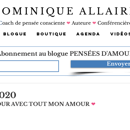
DOMINIQUE ALLAIR
C
oach de pensée consciente
❤
Auteure
❤
Conférencièr
BLOGUE
BOUTIQUE
AGENDA
VIDÉO
Abonnement au blogue
PENSÉES D'AMOU
Envoye
2020
JOUR AVEC TOUT MON AMOUR
❤   