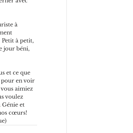
erner avec 
riste à 
iment 
etit à petit, 
e jour béni, 
us et ce que 
 pour en voir 
 vous aimiez 
us voulez 
 Génie et 
nos cœurs!
ue
)