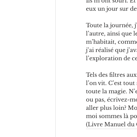
Ils m
’ont souri. E
eux un jour sur de
Toute la journée, 
l’autre, ainsi que
m’habitait, comme 
j
’ai réalisé que j’a
l
’
exploration de ce
Tels des filtres au
l
’
on vit. C’est tout 
toute la magie. N’
ou pas, écrivez-mo
aller plus loin? M
moi sommes là pou
(Livre Manuel du 