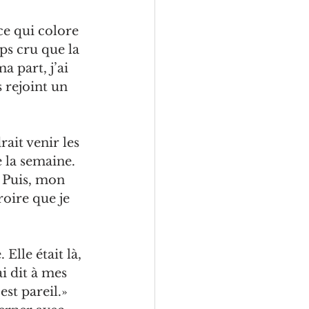
e qui colore 
s cru que la 
a part, j’ai 
 rejoint un 
rait venir les 
 la semaine. 
» Puis, mon 
roire que je 
Elle était là, 
ai dit à mes 
st pareil.» 