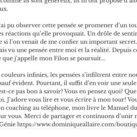
t comme ils sont
 généreux, ils m’ont proposé d’alt
ux.
j’ai pu observer cette pensée se promener d’un tou
 les réactions qu’elle provoquait. Un drôle de sent
si l
’
on venait de me confier un important secret. P
vais vu
 une pensée entre moi et la réalité. Depuis c
 que j
’
appelle mon Filon se poursuit...
x couleurs infinies, les pensées s’infiltrent entre no
sauf évident. Pourtant, il suffit d
’
en voir une seule
est-ce pas bon à savoir? Vous en pensez quoi? Que
i. J’adore vous lire et vous écrire à mon tour! Vo
on coaching au téléphone, mon livre le Manuel du
r vous. Merci de partager et continuons d’unir 
Génie 
https://www.dominiqueallaire.com/boutiq