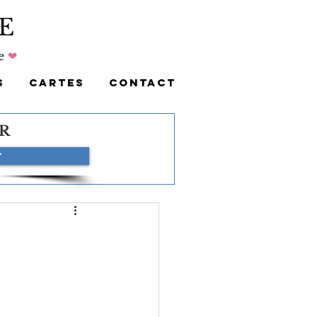
E
e
❤
S
CARTES
CONTACT
R
r