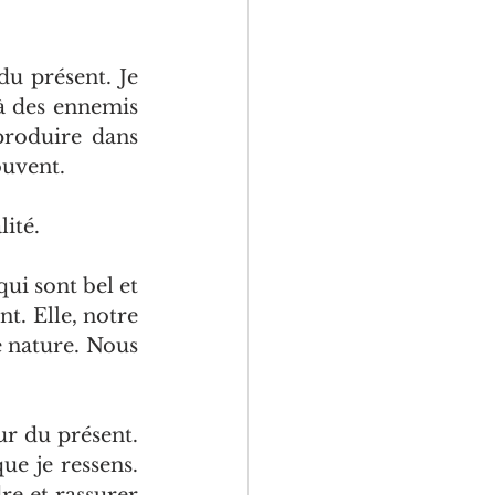
u présent. Je 
 à des ennemis 
roduire dans 
ouvent.
lité.
ui sont bel et 
t. Elle, notre 
 nature. Nous 
ur du présent. 
e je ressens. 