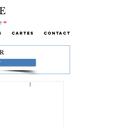
E
e
❤
S
CARTES
CONTACT
R
r