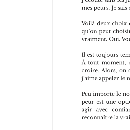
J’écoute sans les 
mes peurs. Je sai
Voilà deux choix q
qu’on peut choisi
vraiment. Oui. Vou
Il est toujours te
À tout moment, on
croire. Alors, on 
j’aime appeler le 
Peu importe le nom
peur est une opti
agir avec confia
reconnaître la vra