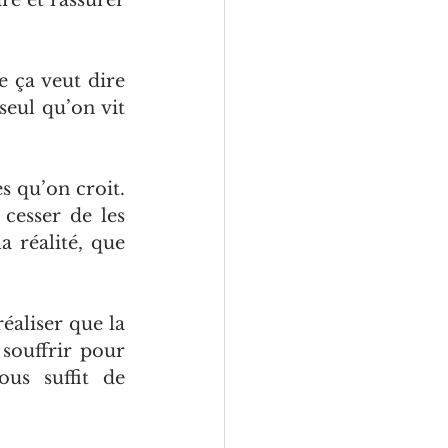
e et rassurer 
 ça veut dire 
eul qu’on vit 
s qu’on croit. 
esser de les 
 réalité, que 
aliser que la 
souffrir pour 
us suffit de 