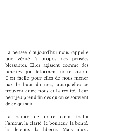
La pensée d’aujourd’hui nous rappelle 
une vérité à propos des pensées 
blessantes. Elles agissent comme des 
lunettes qui déforment notre vision. 
C’est facile pour elles de nous mener 
par le bout du nez, puisqu’elles se 
trouvent entre nous et la réalité. Leur 
petit jeu prend fin dès qu’on se souvient 
de ce qui suit.
La nature de notre cœur inclut 
l’amour, la clarté, le bonheur, la bonté, 
la détente, la liberté. Mais alors, 