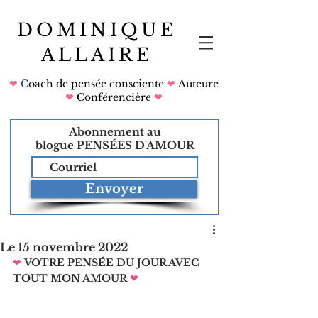
DOMINIQUE
ALLAIRE
❤
C
oach de pensée consciente
❤
Auteure
❤
Conférencière
❤
Abonnement au
blogue
PENSÉES D'AMOUR
Envoyer
Le 15 novembre 2022
❤
VOTRE PENSÉE DU JOUR AVEC 
TOUT MON AMOUR
❤   