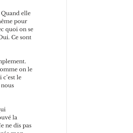
. Quand elle 
même pour 
ec quoi on se 
Oui. Ce sont 
implement. 
 comme on le 
 c’est le 
 nous 
ui 
uvé la 
Je ne dis pas 