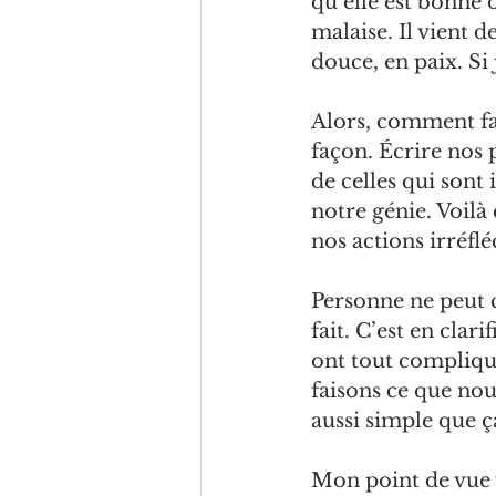
qu’elle est bonne 
malaise. I
l vient d
douce, en paix. Si 
Alors, comment fai
façon. Écrire nos p
de celles qui sont
notre génie. Voilà
nos actions irréfl
Personne ne peut c
fait. C’est
 en clari
ont tout compliqu
faisons ce que nous 
aussi simple que ça
Mon point de vue v