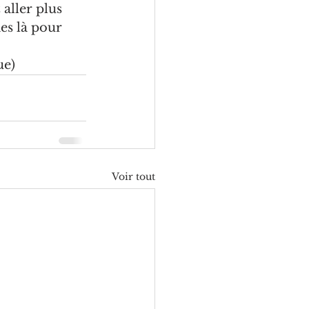
aller plus 
s là pour 
ue
)
Voir tout