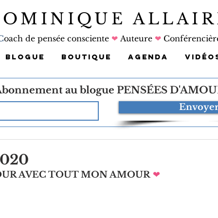
DOMINIQUE ALLAIR
C
oach de pensée consciente
❤
Auteure
❤
Conférencièr
BLOGUE
BOUTIQUE
AGENDA
VIDÉO
Abonnement au blogue
PENSÉES D'AMOU
Envoye
2020
JOUR AVEC TOUT MON AMOUR
❤   