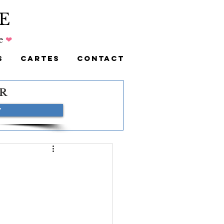
E
e
❤
S
CARTES
CONTACT
R
r