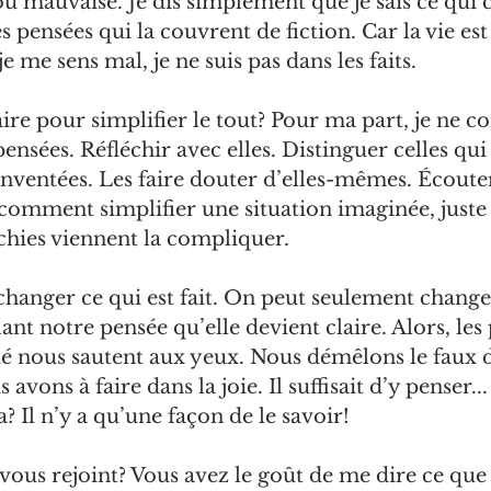
ou mauvaise. Je dis simplement que je sais ce qui
es pensées qui la couvrent de fiction. Car la vie est
je me sens mal, je ne suis pas dans les faits.
re pour simplifier le tout? Pour ma part, je ne c
ensées. Réfléchir avec elles. Distinguer celles qui 
 inventées. Les faire douter d’elles-mêmes. Écouter
 comment simplifier une situation imaginée, juste
échies viennent la compliquer. 
hanger ce qui est fait. On peut seulement change
fiant notre pensée qu
’
elle devient claire. Alors, les
é nous sautent aux yeux. Nous démêlons le faux d
avons à faire dans la joie. Il suffisait d’y penser... 
? Il n
’y a qu’une façon de le savoir!
ous rejoint? Vous avez le goût de me dire ce que