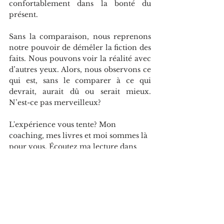
confortablement dans la bonté du 
présent.
Sans la comparaison, nous reprenons 
notre pouvoir de démêler la fiction des 
faits. Nous pouvons voir la réalité avec 
d’autres yeux. Alors, nous observons ce 
qui est, sans le comparer à ce qui 
devrait, aurait dû ou serait mieux. 
N’est-ce pas merveilleux?
L'expérience vous tente? Mon 
coaching, mes livres et moi sommes là 
pour vous. Écoutez
 ma lecture dans 
mon balaDodo
❤ 
https://www.youtube.com/playlist?
list=PLtqT1WUJXTdoBGNlWyiZMAYd
GKegoB1zA
. Merci tellement de 
partager votre point de vue et 
lumineuse journée!