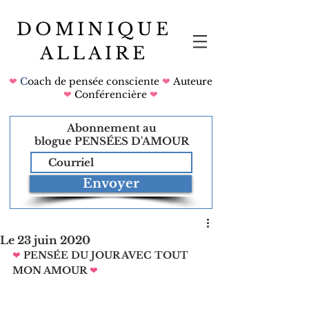
DOMINIQUE
ALLAIRE
❤
C
oach de pensée consciente
❤
Auteure
❤
Conférencière
❤
Abonnement au
blogue
PENSÉES D'AMOUR
Envoyer
Le 23 juin 2020
❤
PENSÉE DU JOUR AVEC TOUT 
MON AMOUR
❤   