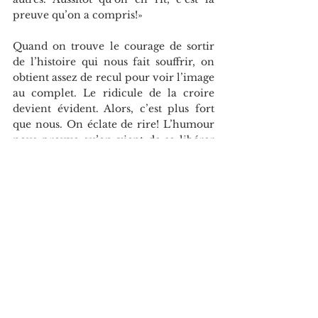
preuve qu’on a compris!»
Quand on trouve le courage de sortir 
de l’histoire qui nous fait souffrir, on 
obtient assez de recul pour voir l’image 
au complet. Le ridicule de la croire 
devient évident. Alors, c’est plus fort 
que nous. On éclate de rire! L’humour 
nous prouve qu’on vient de se libérer 
de la culpabilité causée par cette 
pensée.
L’expérience vous tente? Mon 
coaching, mes livres, mon blogue et 
moi sommes là pour vous. Vous aimez 
ce que vous avez lu? Merci tellement 
de partager votre point de vue et 
continuons de pratiquer la pensée 
consciente! 
(https://www.dominiqueallaire.com/bo