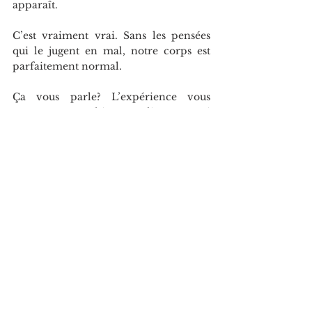
apparaît.
C’est vraiment vrai. Sans les pensées 
qui le jugent en mal, notre corps est 
parfaitement normal.
Ça vous parle? L’expérience vous 
tente? Mon coaching, mes livres et moi 
sommes là pour vous. Merci tellement 
de pratiquer la pensée consciente et 
bien-aimante journée!
Voir tout
Posts récents