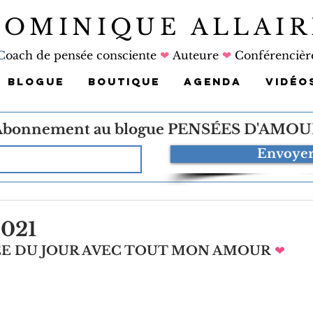
DOMINIQUE ALLAIR
C
oach de pensée consciente
❤
Auteure
❤
Conférencièr
BLOGUE
BOUTIQUE
AGENDA
VIDÉO
Abonnement au blogue
PENSÉES D'AMOU
Envoye
2021
ÉE DU JOUR AVEC TOUT MON AMOUR
❤   