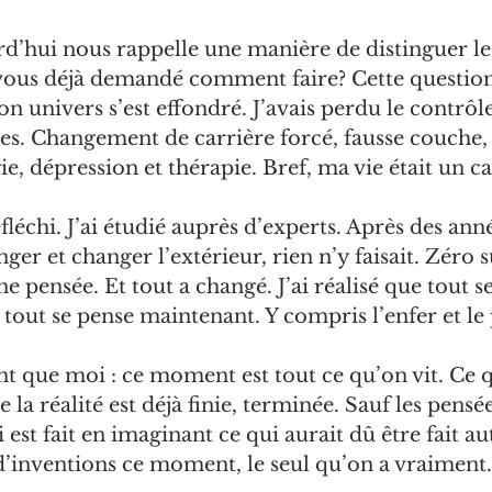
d’hui nous rappelle une manière de distinguer le
s-vous déjà demandé comment faire? Cette questio
 univers s’est effondré. J’avais perdu le contrôle.
les. Changement de carrière forcé, fausse couche, 
e, dépression et thérapie. Bref, ma vie était un ca
réfléchi. J’ai étudié auprès d’experts. Après des ann
er et changer l’extérieur, rien n’y faisait. Zéro s
ne pensée. Et tout a changé. J’ai réalisé que tout se
t, tout se pense maintenant. Y compris l’enfer et le
nt que moi : ce moment est tout ce qu’on vit. Ce q
e la réalité est déjà finie, terminée. Sauf les pensée
 est fait en imaginant ce qui aurait dû être fait a
d’inventions ce moment, le seul qu’on a vraiment.