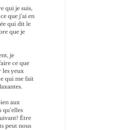
 qui je suis, 
ce que j’ai en 
e qui dit le 
ore que je 
t, je 
faire ce que 
r les yeux 
e qui me fait 
laxantes.
bien aux 
 qu’elles 
uivant? Être 
its peut nous 