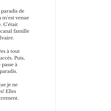
 paradis de 
n m’est venue 
 C’était 
canal famille 
lvaire.
ées à tout 
uccès. Puis, 
 passe à 
 paradis.
ue je ne 
s! Elles 
utrement. 