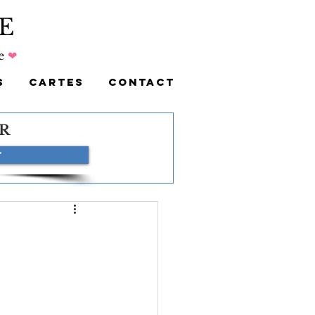
E
e
❤
S
CARTES
CONTACT
R
r