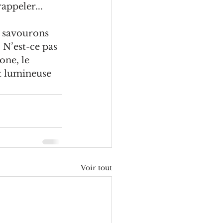
appeler... 
t savourons 
 N’est-ce pas 
one, le 
t lumineuse 
Voir tout