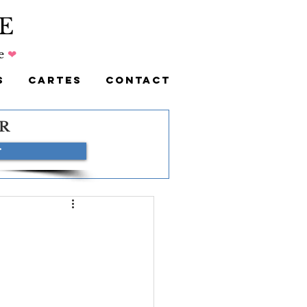
E
e
❤
S
CARTES
CONTACT
R
r