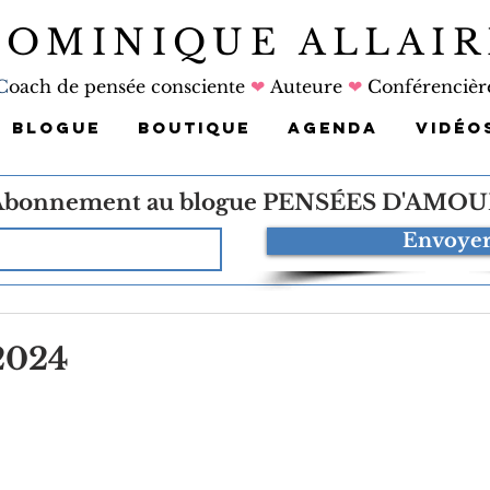
DOMINIQUE ALLAIR
C
oach de pensée consciente
❤
Auteure
❤
Conférencièr
BLOGUE
BOUTIQUE
AGENDA
VIDÉO
Abonnement au blogue
PENSÉES D'AMOU
Envoye
 2024