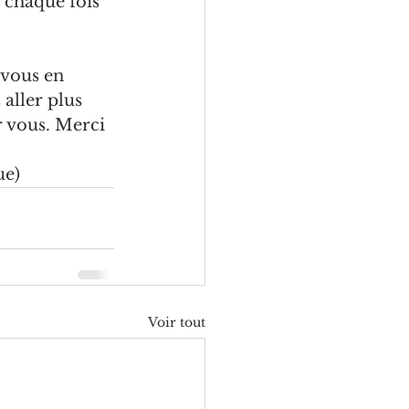
 chaque fois 
 vous en 
aller plus 
 vous. Merci 
ue
)
Voir tout