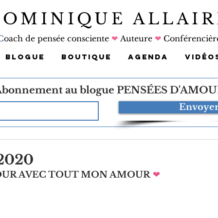
DOMINIQUE ALLAIR
C
oach de pensée consciente
❤
Auteure
❤
Conférencièr
BLOGUE
BOUTIQUE
AGENDA
VIDÉO
Abonnement au blogue
PENSÉES D'AMOU
Envoye
 2020
JOUR AVEC TOUT MON AMOUR
❤   