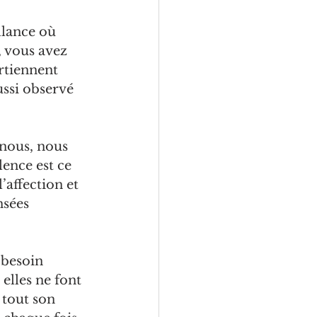
llance où 
 vous avez 
rtiennent 
ussi observé 
 nous, nous 
lence est ce 
’affection et 
nsées 
 besoin 
elles ne font 
 tout son 