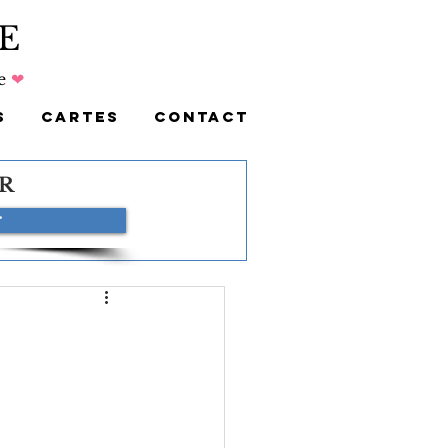
E
e
❤
S
CARTES
CONTACT
R
r