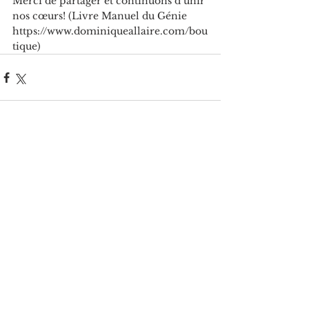
Merci de partager et continuons d’unir 
nos cœurs! (Livre Manuel du Génie 
h
ttps://www.dominiqueallaire.com/bou
tique
)
Voir tout
Posts récents