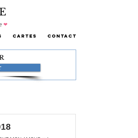
E
e
❤
S
CARTES
CONTACT
R
r
018