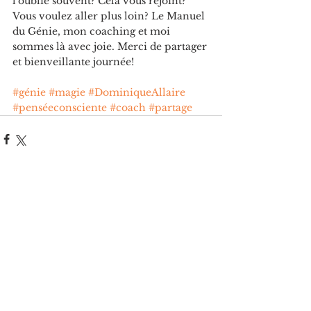
l'oublie souvent? Cela vous rejoint? 
Vous voulez aller plus loin? Le Manuel 
du Génie, mon coaching et moi 
sommes là avec joie. Merci de partager 
et bienveillante journée!
#génie
#magie
#DominiqueAllaire
#penséeconsciente
#coach
#partage
Voir tout
Posts récents