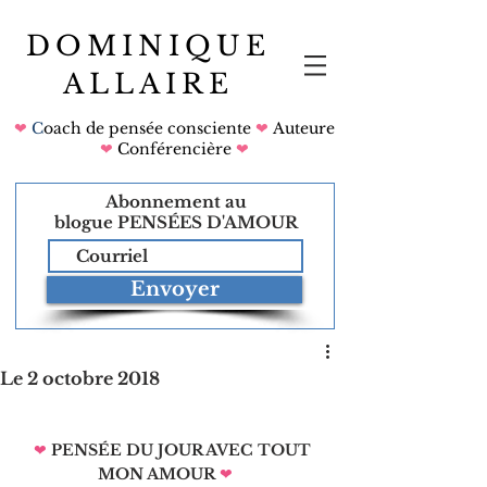
DOMINIQUE
ALLAIRE
❤
C
oach de pensée consciente
❤
Auteure
❤
Conférencière
❤
Abonnement au
blogue
PENSÉES D'AMOUR
Envoyer
Le 2 octobre 2018
❤
PENSÉE DU JOUR AVEC TOUT 
MON AMOUR
❤   