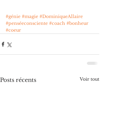
#génie
#magie
#DominiqueAllaire
#penséeconsciente
#coach
#bonheur
#coeur
Voir tout
Posts récents