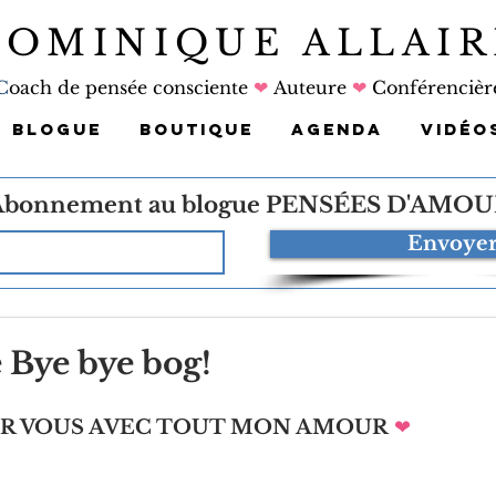
DOMINIQUE ALLAIR
C
oach de pensée consciente
❤
Auteure
❤
Conférencièr
BLOGUE
BOUTIQUE
AGENDA
VIDÉO
Abonnement au blogue
PENSÉES D'AMOU
Envoye
e Bye bye bog!
UR VOUS AVEC TOUT MON AMOUR
❤