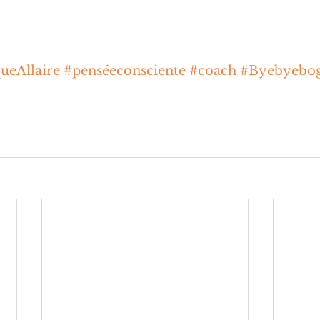
ueAllaire
#penséeconsciente
#coach
#Byebyebo