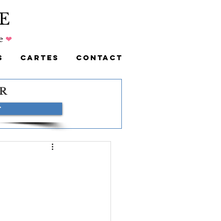
E
e
❤
S
CARTES
CONTACT
R
r