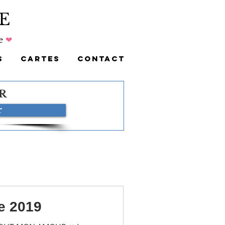
E
e
❤
S
CARTES
CONTACT
R
r
e 2019